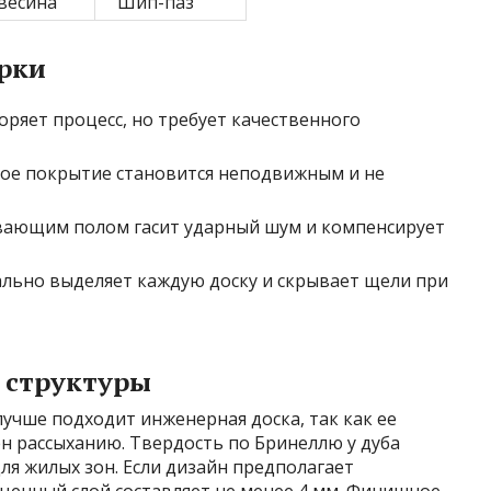
весина
Шип-паз
рки
коряет процесс, но требует качественного
ьное покрытие становится неподвижным и не
вающим полом гасит ударный шум и компенсирует
уально выделяет каждую доску и скрывает щели при
 структуры
учше подходит инженерная доска, так как ее
 рассыханию. Твердость по Бринеллю у дуба
для жилых зон. Если дизайн предполагает