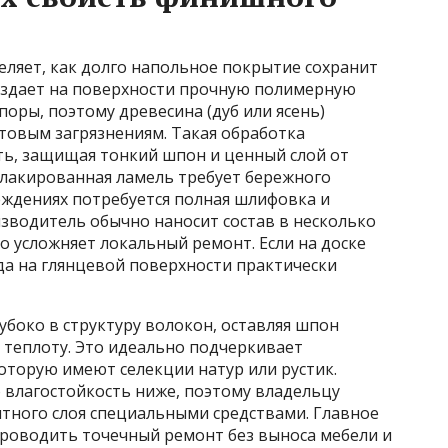
яет, как долго напольное покрытие сохранит
создает на поверхности прочную полимерную
поры, поэтому древесина (дуб или ясень)
товым загрязнениям. Такая обработка
ь, защищая тонкий шпон и ценный слой от
лакированная ламель требует бережного
еждениях потребуется полная шлифовка и
зводитель обычно наносит состав в несколько
но усложняет локальный ремонт. Если на доске
еда на глянцевой поверхности практически
лубоко в структуру волокон, оставляя шпон
 теплоту. Это идеально подчеркивает
оторую имеют селекции натур или рустик.
о влагостойкость ниже, поэтому владельцу
итного слоя специальными средствами. Главное
роводить точечный ремонт без выноса мебели и