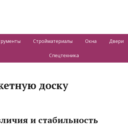
s
трументы
Стройматериалы
Окна
Двери
Спецтехника
кетную доску
личия и стабильность