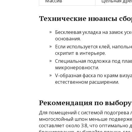
Массив
Цельная дре
Технические нюансы сбо
Бесклеевая укладка на замок ус
основания.
Если используется клей, напол
скрипит в интерьере.
Специальная подложка под пла
микронеровности.
V-образная фаска по краям виз
естественном расширении.
Рекомендация по выбору
Для помещений с системой подогрева л
многослойный шпон меньше подвержен
составляет около 3.8, что оптимально 