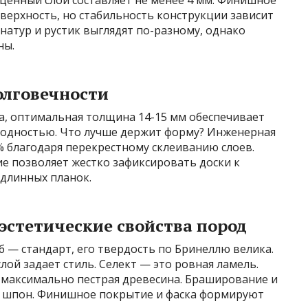
ценный слой составляет не менее 4 мм. Финишное
верхность, но стабильность конструкции зависит
натур и рустик выглядят по-разному, однако
ны.
олговечности
а, оптимальная толщина 14-15 мм обеспечивает
водностью. Что лучше держит форму? Инженерная
% благодаря перекрестному склеиванию слоев.
е позволяет жестко зафиксировать доски к
 длинных планок.
эстетические свойства пород
б — стандарт, его твердость по Бринеллю велика.
лой задает стиль. Селект — это ровная ламель.
— максимально пестрая древесина. Браширование и
т шпон. Финишное покрытие и фаска формируют