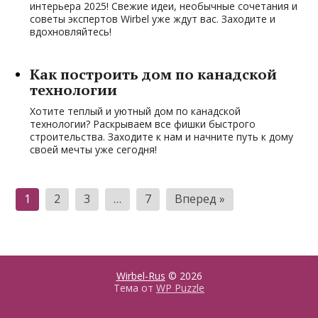
интерьера 2025! Свежие идеи, необычные сочетания и
советы экспертов Wirbel уже ждут вас. Заходите и
вдохновляйтесь!
Как построить дом по канадской
технологии
Хотите теплый и уютный дом по канадской
технологии? Раскрываем все фишки быстрого
строительства. Заходите к нам и начните путь к дому
своей мечты уже сегодня!
Пагинация
1
2
3
…
7
Вперед »
записей
Wirbel-Rus
© 2026
Тема от
WP Puzzle